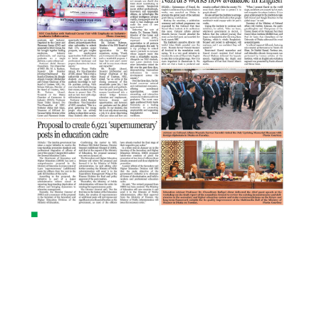
:
2
P
A
G
E
:
3
P
A
G
E
:
4