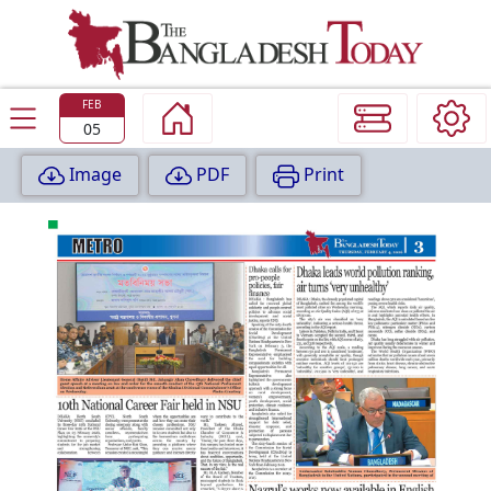
TODAY
EDITION
FEB
05
Image
PDF
Print
P
A
G
E
:
1
P
A
G
E