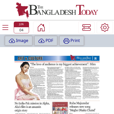
TODAY
EDITION
JUN
04
Image
PDF
Print
P
A
G
E
:
1
P
A
G
E