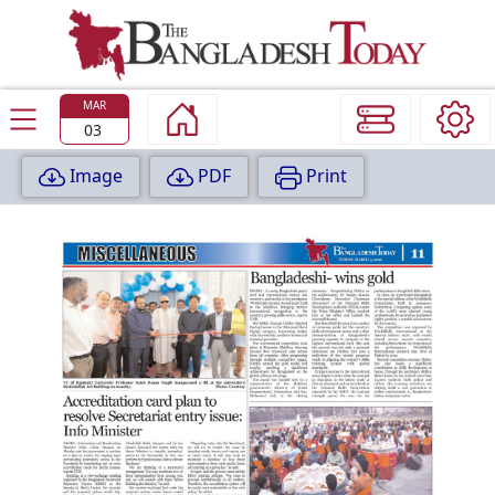
TODAY
EDITION
MAR
03
Image
PDF
Print
P
A
G
E
:
1
P
A
G
E