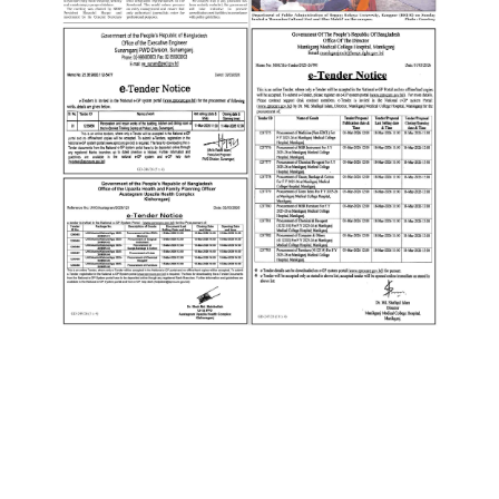
:
2
P
A
G
E
:
3
P
A
G
E
:
4