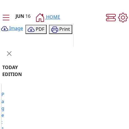
JUN
16
HOME
Image
PDF
Print
TODAY
EDITION
P
a
g
e
:
1