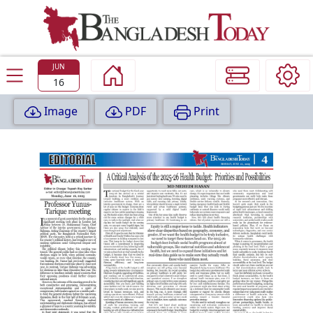
TODAY
EDITION
JUN
16
Image
PDF
Print
P
A
G
E
:
1
P
A
G
E