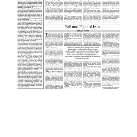
:
2
P
A
G
E
:
3
P
A
G
E
:
4