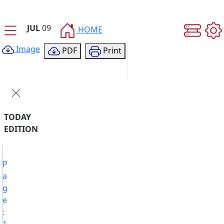
JUL
09
HOME
Image
PDF
Print
TODAY
EDITION
P
a
g
e
:
1