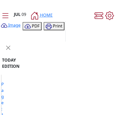
JUL
09
HOME
Image
PDF
Print
TODAY
EDITION
P
a
g
e
:
1