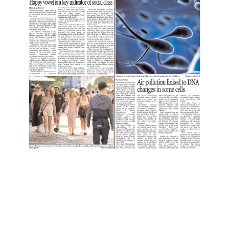
:
2
P
A
G
E
:
3
P
A
G
E
:
4