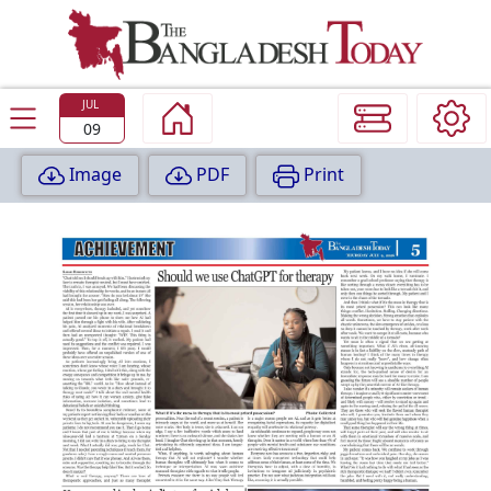
TODAY
EDITION
JUL
09
Image
PDF
Print
P
A
G
E
:
1
P
A
G
E